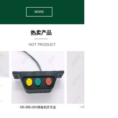
MORE
热卖
产品
HOT PRODUCT
MS-90B-2601模板机开关盒
一字绿光激光灯24V